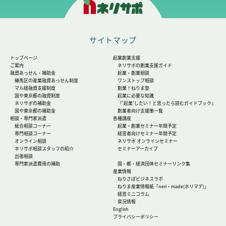
サイトマップ
トップページ
起業創業支援
ご案内
ネリサポの創業支援ガイド
融資あっせん・補助金
起業・創業相談
練馬区の産業融資あっせん制度
ワンストップ相談
マル経融資支援制度
創業！ねりま塾
国や東京都の融資制度
起業に必要な知識
ネリサポの補助金
『'起業'したい！と思ったら読むガイドブック』
国や東京都の補助金
創業者向け支援策一覧
相談・専門家派遣
各種講座
総合相談コーナー
起業・創業セミナー年間予定
専門相談コーナー
経営者向けセミナー年間予定
オンライン相談
ネリサポ オンラインセミナー
ネリサポ相談スタッフの紹介
セミナーアーカイブ
出張相談
専門家派遣費用の補助
国・都・経済団体セミナーリンク集
産業情報
ねりさぽビジネスラボ
ねりま産業情報紙「neri・made(ネリマデ)」
経営ミニコラム
景況情報
English
プライバシーポリシー