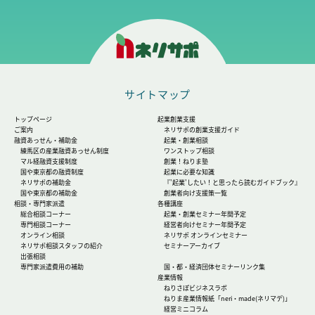
サイトマップ
トップページ
起業創業支援
ご案内
ネリサポの創業支援ガイド
融資あっせん・補助金
起業・創業相談
練馬区の産業融資あっせん制度
ワンストップ相談
マル経融資支援制度
創業！ねりま塾
国や東京都の融資制度
起業に必要な知識
ネリサポの補助金
『'起業'したい！と思ったら読むガイドブック』
国や東京都の補助金
創業者向け支援策一覧
相談・専門家派遣
各種講座
総合相談コーナー
起業・創業セミナー年間予定
専門相談コーナー
経営者向けセミナー年間予定
オンライン相談
ネリサポ オンラインセミナー
ネリサポ相談スタッフの紹介
セミナーアーカイブ
出張相談
専門家派遣費用の補助
国・都・経済団体セミナーリンク集
産業情報
ねりさぽビジネスラボ
ねりま産業情報紙「neri・made(ネリマデ)」
経営ミニコラム