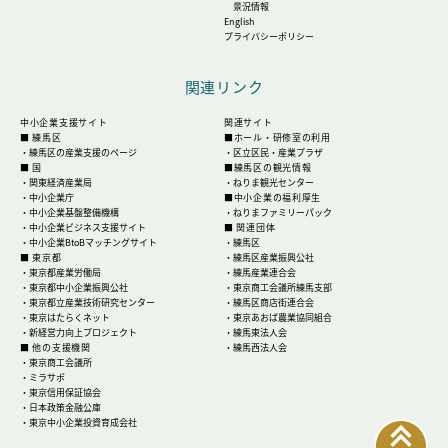
景況情報
English
プライバシーポリシー
関連リンク
中小企業支援サイト
関連サイト
■ 練馬区
■ホール・研修室の利用
・
練馬区の産業支援のページ
・
区立区民・産業プラザ
■ 国
■練馬区の観光情報
・
関東経済産業局
・
ねりま観光センター
・
中小企業庁
■中小企業の福利厚生
・
中小企業基盤整備機構
・
ねりまファミリーパック
・
中小企業ビジネス支援サイト
■ 関連団体
・
中小企業BtoBマッチングサイト
・
練馬区
■ 東京都
・
練馬区産業振興公社
・
東京都産業労働局
・
練馬産業連合会
・
東京都中小企業振興公社
・
東京商工会議所練馬支部
・
東京都立産業技術研究センター
・
練馬区商店街連合会
・
東京はたらくネット
・
東京あおば農業協同組合
・
新経営力向上プロジェクト
・
練馬東法人会
■ 他の支援機関
・
練馬西法人会
・
東京商工会議所
・
ミラサポ
・
東京信用保証協会
・
日本政策金融公庫
・
東京中小企業投資育成会社