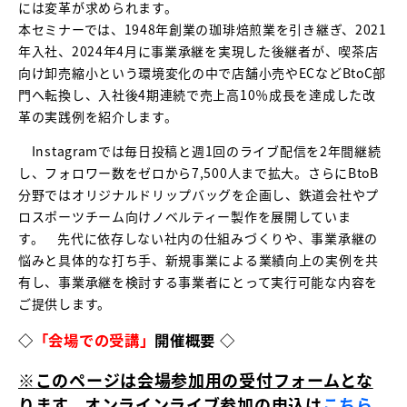
には変⾰が求められます。
本セミナーでは、1948年創業の珈琲焙煎業を引き継ぎ、2021
年⼊社、2024年4⽉に事業承継を実現した後継者が、喫茶店
向け卸売縮⼩という環境変化の中で店舗⼩売やECなどBtoC部
⾨へ転換し、⼊社後4期連続で売上⾼10％成⻑を達成した改
⾰の実践例を紹介します。
Instagramでは毎⽇投稿と週1回のライブ配信を2年間継続
し、フォロワー数をゼロから7,500⼈まで拡⼤。さらにBtoB
分野ではオリジナルドリップバッグを企画し、鉄道会社やプ
ロスポーツチーム向けノベルティー製作を展開していま
す。 先代に依存しない社内の仕組みづくりや、事業承継の
悩みと具体的な打ち⼿、新規事業による業績向上の実例を共
有し、事業承継を検討する事業者にとって実⾏可能な内容を
ご提供します。
◇
「会場での受講」
開催概要 ◇
※
このページは会場参加用の受付フォームとな
ります。オンラインライブ参加の申込は
こちら