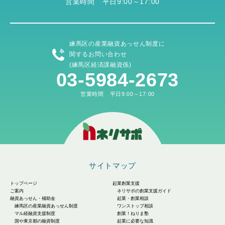
営業時間 平日9:00～17:00
練馬区の産業融資あっせん制度に
関するお問い合わせ
(練馬区経済課融資係)
03-5984-2673
営業時間 平日9:00～17:00
サイトマップ
トップページ
起業創業支援
ご案内
ネリサポの創業支援ガイド
融資あっせん・補助金
起業・創業相談
練馬区の産業融資あっせん制度
ワンストップ相談
マル経融資支援制度
創業！ねりま塾
国や東京都の融資制度
起業に必要な知識