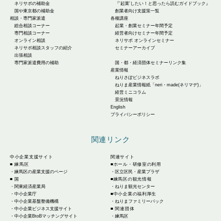
ネリサポの補助金
『'起業'したい！と思ったら読むガイドブック』
国や東京都の補助金
創業者向け支援策一覧
相談・専門家派遣
各種講座
総合相談コーナー
起業・創業セミナー年間予定
専門相談コーナー
経営者向けセミナー年間予定
オンライン相談
ネリサポ オンラインセミナー
ネリサポ相談スタッフの紹介
セミナーアーカイブ
出張相談
専門家派遣費用の補助
国・都・経済団体セミナーリンク集
産業情報
ねりさぽビジネスラボ
ねりま産業情報紙「neri・made(ネリマデ)」
経営ミニコラム
景況情報
English
プライバシーポリシー
関連リンク
中小企業支援サイト
関連サイト
■ 練馬区
■ホール・研修室の利用
・
練馬区の産業支援のページ
・
区立区民・産業プラザ
■ 国
■練馬区の観光情報
・
関東経済産業局
・
ねりま観光センター
・
中小企業庁
■中小企業の福利厚生
・
中小企業基盤整備機構
・
ねりまファミリーパック
・
中小企業ビジネス支援サイト
■ 関連団体
・
中小企業BtoBマッチングサイト
・
練馬区