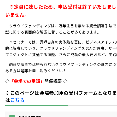
※定員に達したため、申込受付は終了いたしまし
いません。
クラウドファンディングは、近年注目を集める資金調達手法で
型に関する表面的な解説に留まることが多くあります。
本セミナーでは、講師自身の実体験を基に、ビジネスアイテム
的に解説していき、クラウドファンディングを選んだ理由、サー
プロジェクトに共通する課題、さらに成功の最大要因など、実践
融資や増資では得られないクラウドファンディングの魅力につ
ある方は是非お申し込みください！
◇
「会場での受講」
開催概要 ◇
※
このページは会場参加用の受付フォームとなりま
は
こちら