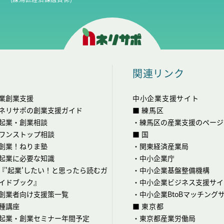
関連リンク
業創業支援
中小企業支援サイト
ネリサポの創業支援ガイド
■ 練馬区
起業・創業相談
・
練馬区の産業支援のページ
ワンストップ相談
■ 国
創業！ねりま塾
・
関東経済産業局
起業に必要な知識
・
中小企業庁
『'起業'したい！と思ったら読むガ
・
中小企業基盤整備機構
イドブック』
・
中小企業ビジネス支援サイ
創業者向け支援策一覧
・
中小企業BtoBマッチング
種講座
■ 東京都
起業・創業セミナー年間予定
・
東京都産業労働局