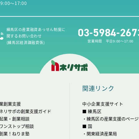
00～17:00
03-5984-267
練馬区の産業融資あっせん制度に
関するお問い合わせ
営業時間 平日9:00～17:00
(練馬区経済課融資係)
関連リンク
業創業支援
中小企業支援サイト
ネリサポの創業支援ガイド
■ 練馬区
起業・創業相談
・
練馬区の産業支援のページ
ワンストップ相談
■ 国
創業！ねりま塾
・
関東経済産業局