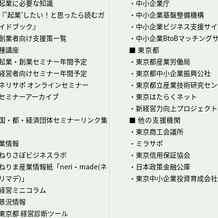
起業に必要な知識
・
中小企業庁
『'起業'したい！と思ったら読むガ
・
中小企業基盤整備機構
イドブック』
・
中小企業ビジネス支援サイ
創業者向け支援策一覧
・
中小企業BtoBマッチング
種講座
■ 東京都
起業・創業セミナー年間予定
・
東京都産業労働局
経営者向けセミナー年間予定
・
東京都中小企業振興公社
ネリサポ オンラインセミナー
・
東京都立産業技術研究セン
セミナーアーカイブ
・
東京はたらくネット
・
新経営力向上プロジェクト
国・都・経済団体セミナーリンク集
■ 他の支援機関
・
東京商工会議所
業情報
・
ミラサポ
ねりさぽビジネスラボ
・
東京信用保証協会
ねりま産業情報紙「neri・made(ネ
・
日本政策金融公庫
リマデ)」
・
東京中小企業投資育成会社
経営ミニコラム
景況情報
東京都 経営診断ツール