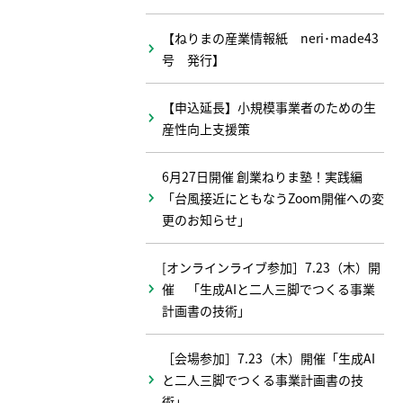
【ねりまの産業情報紙 neri･made43
号 発行】
【申込延長】小規模事業者のための生
産性向上支援策
6月27日開催 創業ねりま塾！実践編
「台風接近にともなうZoom開催への変
更のお知らせ」
[オンラインライブ参加］7.23（木）開
催 「生成AIと二人三脚でつくる事業
計画書の技術」
［会場参加］7.23（木）開催「生成AI
と二人三脚でつくる事業計画書の技
術」