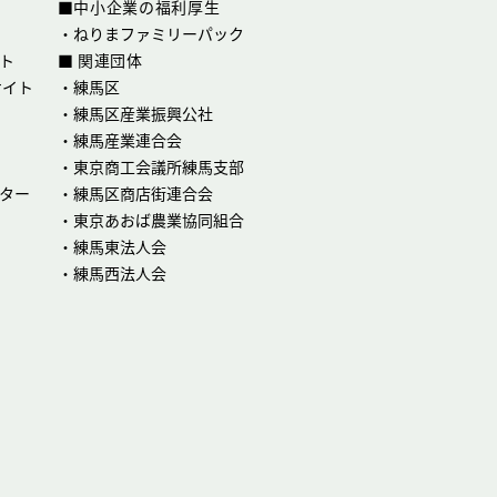
■中小企業の福利厚生
・
ねりまファミリーパック
ト
■ 関連団体
サイト
・
練馬区
・
練馬区産業振興公社
・
練馬産業連合会
・
東京商工会議所練馬支部
ター
・
練馬区商店街連合会
・
東京あおば農業協同組合
・
練馬東法人会
・
練馬西法人会