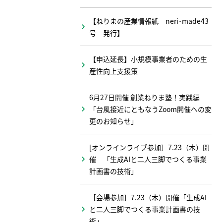
【ねりまの産業情報紙 neri･made43
号 発行】
【申込延長】小規模事業者のための生
産性向上支援策
6月27日開催 創業ねりま塾！実践編
「台風接近にともなうZoom開催への変
更のお知らせ」
[オンラインライブ参加］7.23（木）開
催 「生成AIと二人三脚でつくる事業
計画書の技術」
［会場参加］7.23（木）開催「生成AI
と二人三脚でつくる事業計画書の技
術」