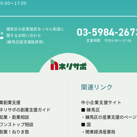
00～17:00
03-5984-267
練馬区の産業融資あっせん制度に
関するお問い合わせ
営業時間 平日9:00～17:00
(練馬区経済課融資係)
関連リンク
業創業支援
中小企業支援サイト
ネリサポの創業支援ガイド
■ 練馬区
起業・創業相談
・
練馬区の産業支援のページ
ワンストップ相談
■ 国
創業！ねりま塾
・
関東経済産業局