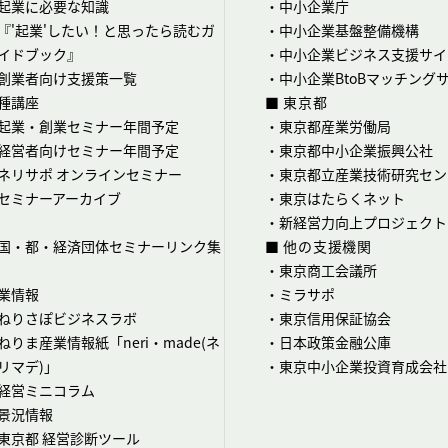
起業に必要な知識
・
中小企業庁
『'起業'したい！と思ったら読むガ
・
中小企業基盤整備機構
イドブック』
・
中小企業ビジネス支援サイ
創業者向け支援策一覧
・
中小企業BtoBマッチング
種講座
■ 東京都
起業・創業セミナー年間予定
・
東京都産業労働局
経営者向けセミナー年間予定
・
東京都中小企業振興公社
ネリサポ オンラインセミナー
・
東京都立産業技術研究セン
セミナーアーカイブ
・
東京はたらくネット
・
新経営力向上プロジェクト
国・都・経済団体セミナーリンク集
■ 他の支援機関
・
東京商工会議所
業情報
・
ミラサポ
ねりさぽビジネスラボ
・
東京信用保証協会
ねりま産業情報紙「neri・made(ネ
・
日本政策金融公庫
リマデ)」
・
東京中小企業投資育成会社
経営ミニコラム
景況情報
東京都 経営診断ツール