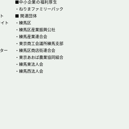
■中小企業の福利厚生
・
ねりまファミリーパック
ト
■ 関連団体
サイト
・
練馬区
・
練馬区産業振興公社
・
練馬産業連合会
・
東京商工会議所練馬支部
ター
・
練馬区商店街連合会
・
東京あおば農業協同組合
・
練馬東法人会
・
練馬西法人会